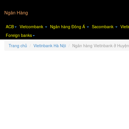
Ngân Hàng
ACB
Vietcombank
Ngân hàng Đông Á
Sacombank
Viet
Foreign banks
Trang chủ
Vietinbank Hà Nội
Ngân hàng Vietinbank ở Huyệ