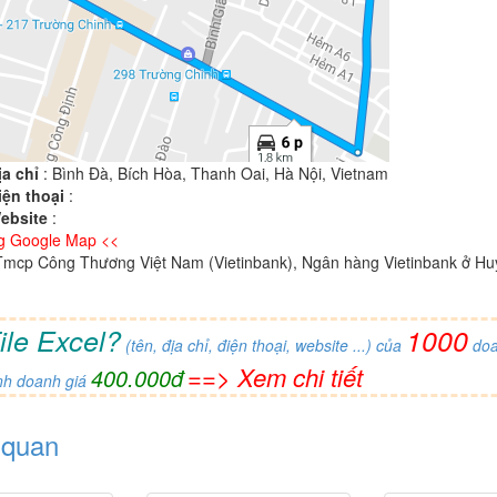
ịa chỉ
: Bình Đà, Bích Hòa, Thanh Oai, Hà Nội, Vietnam
iện thoại
:
ebsite
:
g Google Map <<
mcp Công Thương Việt Nam (Vietinbank), Ngân hàng Vietinbank ở H
ile Excel?
1000
(tên, địa chỉ, điện thoại, website ...) của
doa
==> Xem chi tiết
400.000đ
nh doanh giá
n quan