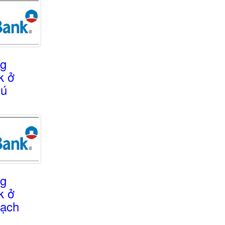
ng
k ở
hú
ng
k ở
ạch