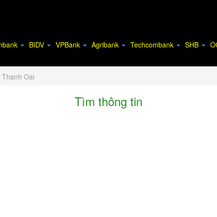
inbank
BIDV
VPBank
Agribank
Techcombank
SHB
O
n Thanh Oai
Tìm thông tin