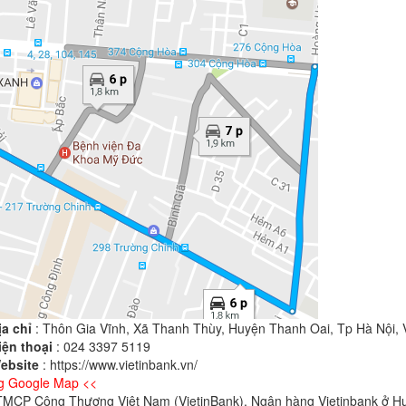
ịa chỉ
: Thôn Gia Vĩnh, Xã Thanh Thùy, Huyện Thanh Oai, Tp Hà Nội,
iện thoại
: 024 3397 5119
ebsite
: https://www.vietinbank.vn/
g Google Map <<
MCP Công Thương Việt Nam (VietinBank), Ngân hàng Vietinbank ở H