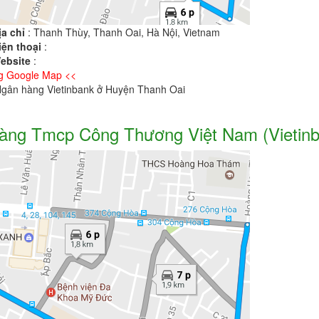
ịa chỉ
: Thanh Thùy, Thanh Oai, Hà Nội, Vietnam
iện thoại
:
ebsite
:
g Google Map <<
 Ngân hàng Vietinbank ở Huyện Thanh Oai
àng Tmcp Công Thương Việt Nam (Vietinb