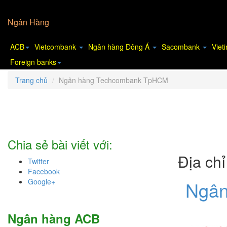
Ngân Hàng
ACB
Vietcombank
Ngân hàng Đông Á
Sacombank
Viet
Foreign banks
Trang chủ
Ngân hàng Techcombank TpHCM
Chia sẻ bài viết với:
Địa ch
Twitter
Facebook
Google+
Ngân
Ngân hàng ACB