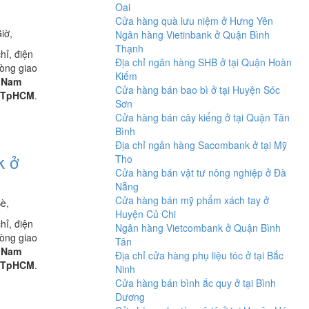
Oai
Cửa hàng quà lưu niệm ở Hưng Yên
iờ,
Ngân hàng Vietinbank ở Quận Bình
Thạnh
chỉ, điện
Địa chỉ ngân hàng SHB ở tại Quận Hoàn
hòng giao
Kiếm
 Nam
Cửa hàng bán bao bì ở tại Huyện Sóc
TpHCM
.
Sơn
Cửa hàng bán cây kiểng ở tại Quận Tân
Bình
Địa chỉ ngân hàng Sacombank ở tại Mỹ
k ở
Tho
Cửa hàng bán vật tư nông nghiệp ở Đà
Nẵng
Cửa hàng bán mỹ phẩm xách tay ở
è,
Huyện Củ Chi
chỉ, điện
Ngân hàng Vietcombank ở Quận Bình
hòng giao
Tân
 Nam
Địa chỉ cửa hàng phụ liệu tóc ở tại Bắc
TpHCM
.
Ninh
Cửa hàng bán bình ắc quy ở tại Bình
Dương