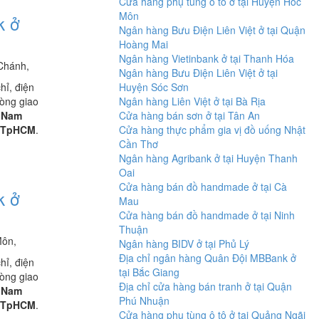
Cửa hàng phụ tùng ô tô ở tại Huyện Hóc
Môn
k ở
Ngân hàng Bưu Điện Liên Việt ở tại Quận
Hoàng Mai
Ngân hàng Vietinbank ở tại Thanh Hóa
Chánh,
Ngân hàng Bưu Điện Liên Việt ở tại
chỉ, điện
Huyện Sóc Sơn
hòng giao
Ngân hàng Liên Việt ở tại Bà Rịa
 Nam
Cửa hàng bán sơn ở tại Tân An
TpHCM
.
Cửa hàng thực phẩm gia vị đồ uống Nhật
Cần Thơ
Ngân hàng Agribank ở tại Huyện Thanh
Oai
Cửa hàng bán đồ handmade ở tại Cà
k ở
Mau
Cửa hàng bán đồ handmade ở tại Ninh
Thuận
ôn,
Ngân hàng BIDV ở tại Phủ Lý
Địa chỉ ngân hàng Quân Đội MBBank ở
chỉ, điện
tại Bắc Giang
hòng giao
Địa chỉ cửa hàng bán tranh ở tại Quận
 Nam
Phú Nhuận
TpHCM
.
Cửa hàng phụ tùng ô tô ở tại Quảng Ngãi