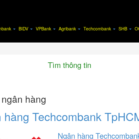
inbank
BIDV
VPBank
Agribank
Techcombank
SHB
O
Tìm thông tin
ỉ ngân hàng
 hàng Techcombank TpHC
Ngân hàng Techcomban