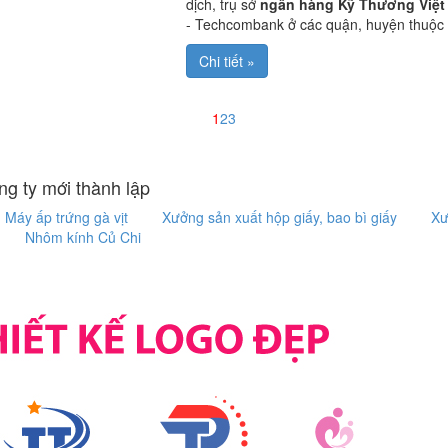
dịch, trụ sở
ngân hàng Kỹ Thương Việt
- Techcombank ở các quận, huyện thuộc
Chi tiết »
1
2
3
g ty mới thành lập
Máy ấp trứng gà vịt
Xưởng sản xuất hộp giấy, bao bì giấy
Xư
Nhôm kính Củ Chi