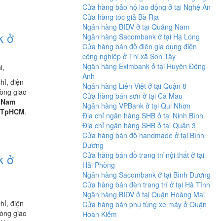
Cửa hàng bảo hộ lao động ở tại Nghệ An
Cửa hàng tóc giả Bà Rịa
Ngân hàng BIDV ở tại Quảng Nam
k ở
Ngân hàng Sacombank ở tại Hạ Long
Cửa hàng bán đồ điện gia dụng điện
công nghiệp ở Thị xã Sơn Tây
Ngân hàng Eximbank ở tại Huyện Đông
i,
Anh
chỉ, điện
Ngân hàng Liên Việt ở tại Quận 8
hòng giao
Cửa hàng bán sơn ở tại Cà Mau
 Nam
Ngân hàng VPBank ở tại Qui Nhơn
TpHCM
.
Địa chỉ ngân hàng SHB ở tại Ninh Bình
Địa chỉ ngân hàng SHB ở tại Quận 3
Cửa hàng bán đồ handmade ở tại Bình
Dương
Cửa hàng bán đồ trang trí nội thất ở tại
k ở
Hải Phòng
Ngân hàng Sacombank ở tại Bình Dương
Cửa hàng bán đèn trang trí ở tại Hà Tĩnh
Ngân hàng BIDV ở tại Quận Hoàng Mai
chỉ, điện
Cửa hàng bán phụ tùng xe máy ở Quận
hòng giao
Hoàn Kiếm