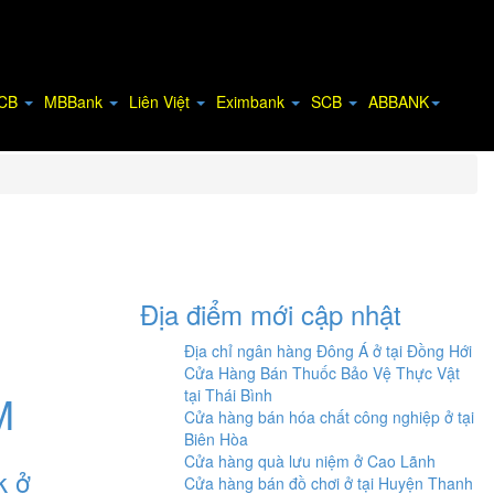
CB
MBBank
Liên Việt
Eximbank
SCB
ABBANK
Địa điểm mới cập nhật
Địa chỉ ngân hàng Đông Á ở tại Đồng Hới
Cửa Hàng Bán Thuốc Bảo Vệ Thực Vật
tại Thái Bình
M
Cửa hàng bán hóa chất công nghiệp ở tại
Biên Hòa
Cửa hàng quà lưu niệm ở Cao Lãnh
k ở
Cửa hàng bán đồ chơi ở tại Huyện Thanh