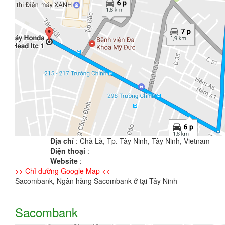
Địa chỉ
: Chà Là, Tp. Tây Ninh, Tây Ninh, Vietnam
Điện thoại
:
Website
:
>> Chỉ đường Google Map <<
Sacombank, Ngân hàng Sacombank ở tại Tây Ninh
Sacombank