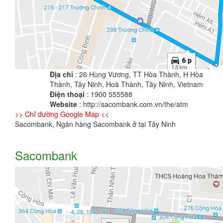
Địa chỉ
: 26 Hùng Vương, TT Hòa Thành, H Hòa
Thành, Tây Ninh, Hoà Thành, Tây Ninh, Vietnam
Điện thoại
: 1900 555588
Website
: http://sacombank.com.vn/the/atm
>> Chỉ đường Google Map <<
Sacombank, Ngân hàng Sacombank ở tại Tây Ninh
Sacombank