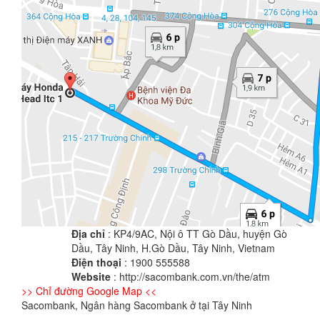
Địa chỉ
: KP4/9AC, Nội ô TT Gò Dầu, huyện Gò
Dầu, Tây Ninh, H.Gò Dầu, Tây Ninh, Vietnam
Điện thoại
: 1900 555588
Website
: http://sacombank.com.vn/the/atm
>> Chỉ đường Google Map <<
Sacombank, Ngân hàng Sacombank ở tại Tây Ninh