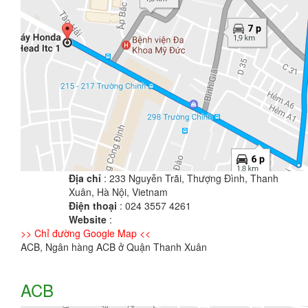
Địa chỉ
: 233 Nguyễn Trãi, Thượng Đình, Thanh
Xuân, Hà Nội, Vietnam
Điện thoại
: 024 3557 4261
Website
:
>> Chỉ đường Google Map <<
ACB, Ngân hàng ACB ở Quận Thanh Xuân
ACB