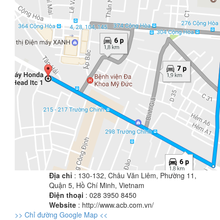
Địa chỉ
: 130-132, Châu Văn Liêm, Phường 11,
Quận 5, Hồ Chí Minh, Vietnam
Điện thoại
: 028 3950 8450
Website
: http://www.acb.com.vn/
>> Chỉ đường Google Map <<