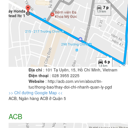
Địa chỉ
: 101 Tạ Uyên, 15, Hồ Chí Minh, Vietnam
Điện thoại
: 028 3955 2225
Website
: http://acb.com.vn/vn/about/tin-
tuc/thong-bao/thay-doi-chi-nhanh-quan-ly-pgd
>> Chỉ đường Google Map <<
ACB, Ngân hàng ACB ở Quận 5
ACB